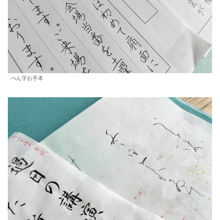
ぺん字お手本